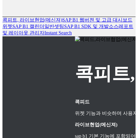
콕피트, 라이브현업(메신져)
SAP B1 웹버젼 및 고급 대시보드
위젯
SAP B1 캘린더
일반셋팅
SAP B1 SDK 및 개발소스
레포트
및 레이아웃 관리자
Instant Search
콕피트,
콕피드
위젯 기능과 비슷하며 사용자
라이브현업(메신져)
sap b1 기본 기능에 포함