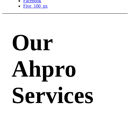
Facebook
Five_100_px
Our
Ahpro
Services