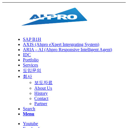
SAP B1H
AXIS (Ahpro eXpert Intergrating System)
ARIA – AI (Ahpro Responsive Intelligent Agent)
IDC
Portfolio
Services
도입문의
회사
보도자료
About Us
History
Contact
Partner
Search
Menu
Youtube