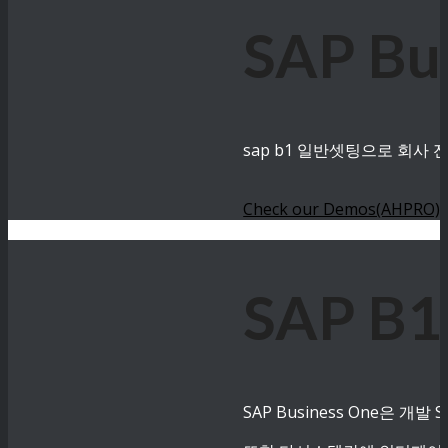
SAP B
sap b1 일반셋팅으로 회사
Check our Demos(AHPRO)
SAP B
SAP Business One은