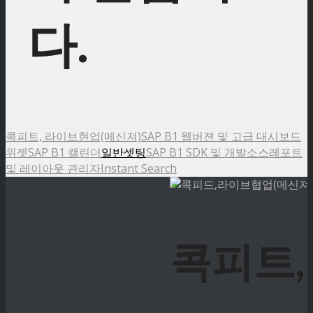
다.
콕피트, 라이브현업(메신져)
SAP B1 웹버젼 및 고급 대시보드
위젯
SAP B1 캘린더
일반셋팅
SAP B1 SDK 및 개발소스
레포트
및 레이아웃 관리자
Instant Search
콕피트,