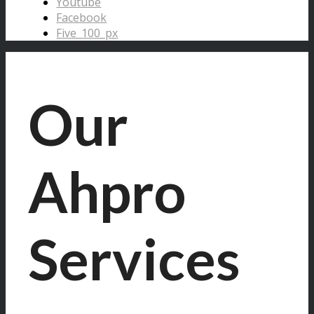
Youtube
Facebook
Five_100_px
Our
Ahpro
Services