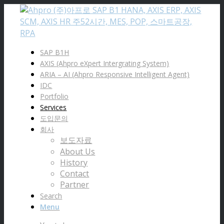
SAP B1H
AXIS (Ahpro eXpert Intergrating System)
ARIA – AI (Ahpro Responsive Intelligent Agent)
IDC
Portfolio
Services
도입문의
회사
보도자료
About Us
History
Contact
Partner
Search
Menu