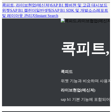
콕피트, 라이브현업(메신져)
SAP B1 웹버젼 및 고급 대시보드
위젯
SAP B1 캘린더
일반셋팅
SAP B1 SDK 및 개발소스
레포트
및 레이아웃 관리자
Instant Search
콕피트,
콕피드
위젯 기능과 비슷하며 사용자
라이브현업(메신져)
sap b1 기본 기능에 포함