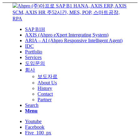
SAP B1H
AXIS (Ahpro eXpert Intergrating System)
ARIA – AI (Ahpro Responsive Intelligent Agent)
IDC
Portfolio
Services
도입문의
회사
보도자료
About Us
History
Contact
Partner
Search
Menu
Youtube
Facebook
Five_100_px