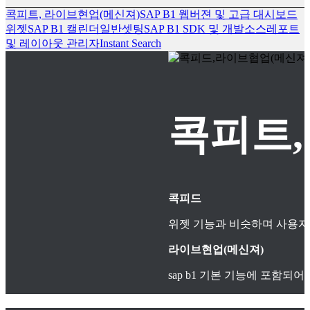
콕피트, 라이브현업(메신져)
SAP B1 웹버젼 및 고급 대시보드
위젯
SAP B1 캘린더
일반셋팅
SAP B1 SDK 및 개발소스
레포트
및 레이아웃 관리자
Instant Search
콕피트,
콕피드
위젯 기능과 비슷하며 사용자
라이브현업(메신져)
sap b1 기본 기능에 포함