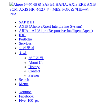
SAP B1H
AXIS (Ahpro eXpert Intergrating System)
ARIA – AI (Ahpro Responsive Intelligent Agent)
IDC
Portfolio
Services
도입문의
회사
보도자료
About Us
History
Contact
Partner
Search
Menu
Youtube
Facebook
Five_100_px