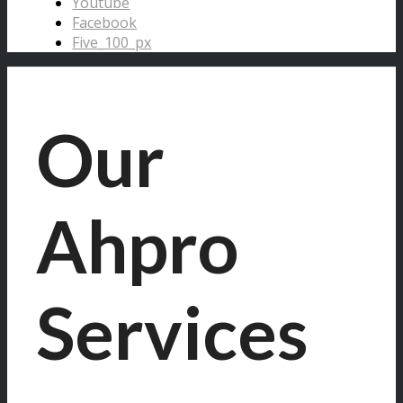
Youtube
Facebook
Five_100_px
Our
Ahpro
Services