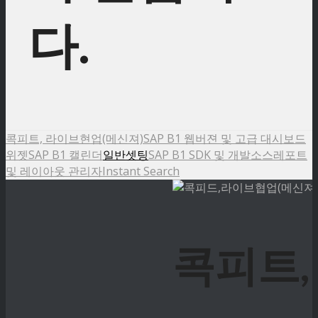
다.
콕피트, 라이브현업(메신져)
SAP B1 웹버젼 및 고급 대시보드
위젯
SAP B1 캘린더
일반셋팅
SAP B1 SDK 및 개발소스
레포트
및 레이아웃 관리자
Instant Search
콕피트,