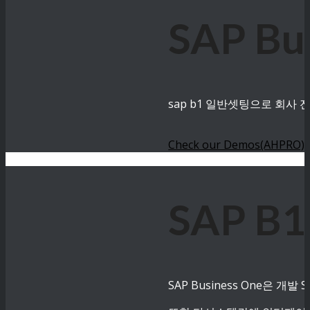
SAP B
sap b1 일반셋팅으로 회사
Check our Demos(AHPRO)
SAP B
SAP Business One은