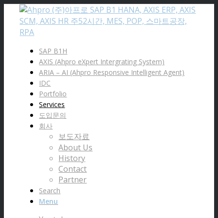
SAP B1H
AXIS (Ahpro eXpert Intergrating System)
ARIA – AI (Ahpro Responsive Intelligent Agent)
IDC
Portfolio
Services
도입문의
회사
보도자료
About Us
History
Contact
Partner
Search
Menu