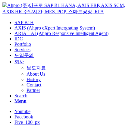
SAP B1H
AXIS (Ahpro eXpert Intergrating System)
ARIA – AI (Ahpro Responsive Intelligent Agent)
IDC
Portfolio
Services
도입문의
회사
보도자료
About Us
History
Contact
Partner
Search
Menu
Youtube
Facebook
Five_100_px