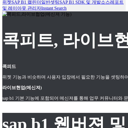
위젯
SAP B1 캘린더
일반셋팅
SAP B1 SDK 및 개발소스
레포트
및 레이아웃 관리자
Instant Search
콕피트, 라이브현
콕피드
위젯 기능과 비슷하며 사용자 입장에서 필요한 기능을 셋팅하여
라이브현업(메신져)
sap b1 기본 기능에 포함되어 메신져를 통해 업무 커뮤니터와
sap b1 웹버젼