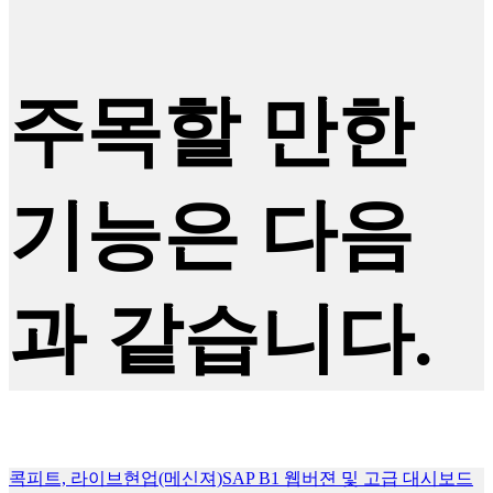
주목할 만한
기능은 다음
과 같습니다.
콕피트, 라이브현업(메신져)
SAP B1 웹버젼 및 고급 대시보드