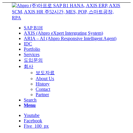
SAP B1H
AXIS (Ahpro eXpert Intergrating System)
ARIA – AI (Ahpro Responsive Intelligent Agent)
IDC
Portfolio
Services
도입문의
회사
보도자료
About Us
History
Contact
Partner
Search
Menu
Youtube
Facebook
Five_100_px