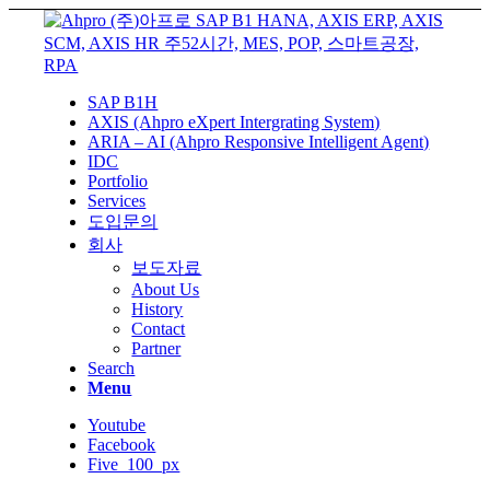
SAP B1H
AXIS (Ahpro eXpert Intergrating System)
ARIA – AI (Ahpro Responsive Intelligent Agent)
IDC
Portfolio
Services
도입문의
회사
보도자료
About Us
History
Contact
Partner
Search
Menu
Youtube
Facebook
Five_100_px