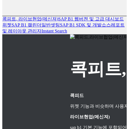
콕피트, 라이브현업(메신져)
SAP B1 웹버젼 및 고급 대시보드
위젯
SAP B1 캘린더
일반셋팅
SAP B1 SDK 및 개발소스
레포트
및 레이아웃 관리자
Instant Search
콕피트,
콕피드
위젯 기능과 비슷하며 사용자
라이브현업(메신져)
sap b1 기본 기능에 포함