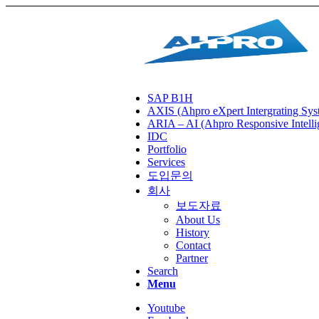
SAP B1H
AXIS (Ahpro eXpert Intergrating Sys
ARIA – AI (Ahpro Responsive Intelli
IDC
Portfolio
Services
도입문의
회사
보도자료
About Us
History
Contact
Partner
Search
Menu
Youtube