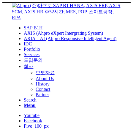
SAP B1H
AXIS (Ahpro eXpert Intergrating System)
ARIA – AI (Ahpro Responsive Intelligent Agent)
IDC
Portfolio
Services
도입문의
회사
보도자료
About Us
History
Contact
Partner
Search
Menu
Youtube
Facebook
Five_100_px